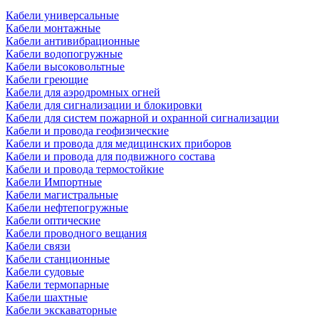
Кабели универсальные
Кабели монтажные
Кабели антивибрационные
Кабели водопогружные
Кабели высоковольтные
Кабели греющие
Кабели для аэродромных огней
Кабели для сигнализации и блокировки
Кабели для систем пожарной и охранной сигнализации
Кабели и провода геофизические
Кабели и провода для медицинских приборов
Кабели и провода для подвижного состава
Кабели и провода термостойкие
Кабели Импортные
Кабели магистральные
Кабели нефтепогружные
Кабели оптические
Кабели проводного вещания
Кабели связи
Кабели станционные
Кабели судовые
Кабели термопарные
Кабели шахтные
Кабели экскаваторные