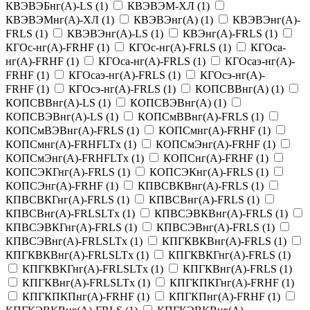
КВЭВЭБнг(A)-LS
(
1
)
КВЭВЭМ-ХЛ
(
1
)
КВЭВЭМнг(A)-ХЛ
(
1
)
КВЭВЭнг(A)
(
1
)
КВЭВЭнг(A)-
FRLS
(
1
)
КВЭВЭнг(A)-LS
(
1
)
КВЭнг(A)-FRLS
(
1
)
КГОс-нг(A)-FRHF
(
1
)
КГОс-нг(A)-FRLS
(
1
)
КГОса-
нг(A)-FRHF
(
1
)
КГОса-нг(A)-FRLS
(
1
)
КГОсаэ-нг(A)-
FRHF
(
1
)
КГОсаэ-нг(A)-FRLS
(
1
)
КГОсэ-нг(A)-
FRHF
(
1
)
КГОсэ-нг(A)-FRLS
(
1
)
КОПСВВнг(A)
(
1
)
КОПСВВнг(A)-LS
(
1
)
КОПСВЭВнг(A)
(
1
)
КОПСВЭВнг(A)-LS
(
1
)
КОПСмВВнг(A)-FRLS
(
1
)
КОПСмВЭВнг(A)-FRLS
(
1
)
КОПСмнг(A)-FRHF
(
1
)
КОПСмнг(A)-FRHFLTx
(
1
)
КОПСмЭнг(A)-FRHF
(
1
)
КОПСмЭнг(A)-FRHFLTx
(
1
)
КОПСнг(A)-FRHF
(
1
)
КОПСЭКГнг(A)-FRLS
(
1
)
КОПСЭКнг(A)-FRLS
(
1
)
КОПСЭнг(A)-FRHF
(
1
)
КПВСВКВнг(A)-FRLS
(
1
)
КПВСВКГнг(A)-FRLS
(
1
)
КПВСВнг(A)-FRLS
(
1
)
КПВСВнг(A)-FRLSLTx
(
1
)
КПВСЭВКВнг(A)-FRLS
(
1
)
КПВСЭВКГнг(A)-FRLS
(
1
)
КПВСЭВнг(A)-FRLS
(
1
)
КПВСЭВнг(A)-FRLSLTx
(
1
)
КПГКВКВнг(A)-FRLS
(
1
)
КПГКВКВнг(A)-FRLSLTx
(
1
)
КПГКВКГнг(A)-FRLS
(
1
)
КПГКВКГнг(A)-FRLSLTx
(
1
)
КПГКВнг(A)-FRLS
(
1
)
КПГКВнг(A)-FRLSLTx
(
1
)
КПГКПКГнг(A)-FRHF
(
1
)
КПГКПКПнг(A)-FRHF
(
1
)
КПГКПнг(A)-FRHF
(
1
)