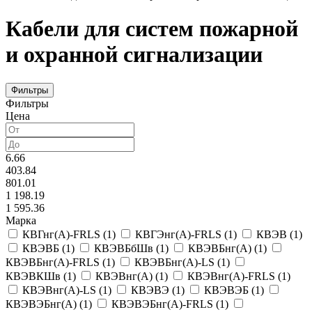
Кабели для систем пожарной
и охранной сигнализации
Фильтры
Фильтры
Цена
6.66
403.84
801.01
1 198.19
1 595.36
Марка
КВГнг(A)-FRLS
(
1
)
КВГЭнг(A)-FRLS
(
1
)
КВЭВ
(
1
)
КВЭВБ
(
1
)
КВЭВБбШв
(
1
)
КВЭВБнг(A)
(
1
)
КВЭВБнг(A)-FRLS
(
1
)
КВЭВБнг(A)-LS
(
1
)
КВЭВКШв
(
1
)
КВЭВнг(A)
(
1
)
КВЭВнг(A)-FRLS
(
1
)
КВЭВнг(A)-LS
(
1
)
КВЭВЭ
(
1
)
КВЭВЭБ
(
1
)
КВЭВЭБнг(A)
(
1
)
КВЭВЭБнг(A)-FRLS
(
1
)