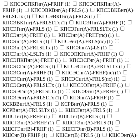
КПСЭCПКГнг(A)-FRHF
(
1
)
КПСЭCПКПнг(A)-
FRHF
(
1
)
КПСЭВКВнг(A)-FRLS
(
1
)
КПСЭВКВнг(A)-
FRLSLTx
(
1
)
КПСЭВКГнг(A)-FRLS
(
1
)
КПСЭВКГнг(A)-FRLSLTx
(
1
)
КПСЭГнг(A)-FRHF
(
1
)
КПСЭГнг(A)-FRLS
(
1
)
КПСЭГнг(A)-FRLSLTx
(
1
)
КПСЭнг(A)-FRHF
(
1
)
КПСЭнг(A)-FRHF(пс)
(
1
)
КПСЭнг(A)-FRLS
(
1
)
КПСЭнг(A)-FRLS(пс)
(
1
)
КПСЭнг(A)-FRLSLTx
(
1
)
КПСЭнг(A)-LS
(
1
)
КПСЭнг(A)-LSLTx
(
1
)
КПСЭПКГнг(A)-FRHF
(
1
)
КПСЭПКПнг(A)-FRHF
(
1
)
КПСЭСГнг(A)-FRHF
(
1
)
КПСЭСГнг(A)-FRLS
(
1
)
КПСЭСГнг(A)-FRLSLTx
(
1
)
КПСЭСнг(A)-FRHF
(
1
)
КПСЭСнг(A)-FRHF(пс)
(
1
)
КПСЭСнг(A)-FRLS
(
1
)
КПСЭСнг(A)-FRLS(пс)
(
1
)
КПСЭСнг(A)-FRLSLTx
(
1
)
КПСЭЭГнг(A)-FRHF
(
1
)
КПСЭЭГнг(A)-FRLSLTx
(
1
)
КПСЭЭнг(A)-FRHF
(
1
)
КПСЭЭнг(A)-FRLSLTx
(
1
)
КПЭнг(A)-FRHF
(
1
)
КСКВВнг(A)-FRLS
(
1
)
КСРВнг(A)-FRLS
(
1
)
КСРВнг(A)-FRLSLTx
(
1
)
КШСГнг(A)-FRLS
(
1
)
КШСГнг(B)-FRHF
(
1
)
КШСГнг(B)-FRLS
(
1
)
КШСГЭнг(A)-FRHF
(
1
)
КШСГЭнг(A)-FRLS
(
1
)
КШСГЭнг(B)-FRHF
(
1
)
КШСГЭнг(B)-FRLS
(
1
)
КШСнг(B)-FRHF
(
1
)
КШСнг(B)-FRLS
(
1
)
КШСЭнг(A)-