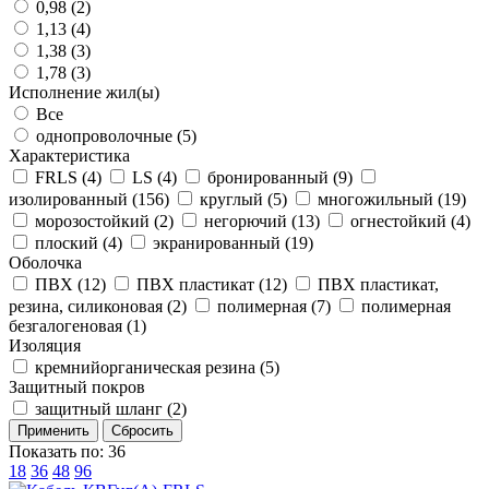
0,98 (
2
)
1,13 (
4
)
1,38 (
3
)
1,78 (
3
)
Исполнение жил(ы)
Все
однопроволочные (
5
)
Характеристика
FRLS (
4
)
LS (
4
)
бронированный (
9
)
изолированный (
156
)
круглый (
5
)
многожильный (
19
)
морозостойкий (
2
)
негорючий (
13
)
огнестойкий (
4
)
плоский (
4
)
экранированный (
19
)
Оболочка
ПВХ (
12
)
ПВХ пластикат (
12
)
ПВХ пластикат,
резина, силиконовая (
2
)
полимерная (
7
)
полимерная
безгалогеновая (
1
)
Изоляция
кремнийорганическая резина (
5
)
Защитный покров
защитный шланг (
2
)
Показать по:
36
18
36
48
96