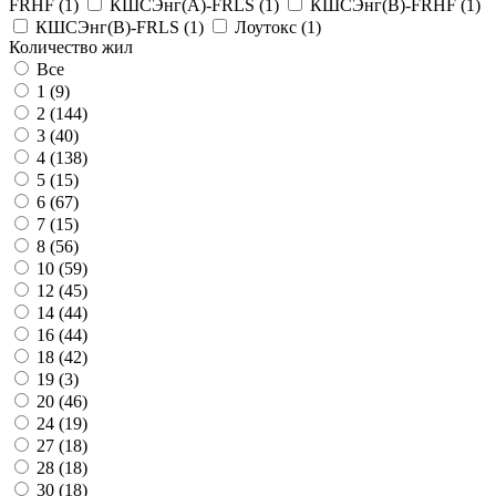
FRHF
(
1
)
КШСЭнг(A)-FRLS
(
1
)
КШСЭнг(B)-FRHF
(
1
)
КШСЭнг(B)-FRLS
(
1
)
Лоутокс
(
1
)
Количество жил
Все
1 (
9
)
2 (
144
)
3 (
40
)
4 (
138
)
5 (
15
)
6 (
67
)
7 (
15
)
8 (
56
)
10 (
59
)
12 (
45
)
14 (
44
)
16 (
44
)
18 (
42
)
19 (
3
)
20 (
46
)
24 (
19
)
27 (
18
)
28 (
18
)
30 (
18
)