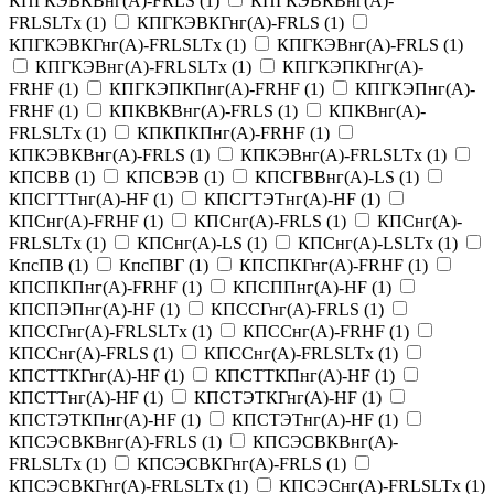
КПГКЭВКВнг(A)-FRLS
(
1
)
КПГКЭВКВнг(A)-
FRLSLTx
(
1
)
КПГКЭВКГнг(A)-FRLS
(
1
)
КПГКЭВКГнг(A)-FRLSLTx
(
1
)
КПГКЭВнг(A)-FRLS
(
1
)
КПГКЭВнг(A)-FRLSLTx
(
1
)
КПГКЭПКГнг(A)-
FRHF
(
1
)
КПГКЭПКПнг(A)-FRHF
(
1
)
КПГКЭПнг(A)-
FRHF
(
1
)
КПКВКВнг(A)-FRLS
(
1
)
КПКВнг(A)-
FRLSLTx
(
1
)
КПКПКПнг(A)-FRHF
(
1
)
КПКЭВКВнг(A)-FRLS
(
1
)
КПКЭВнг(A)-FRLSLTx
(
1
)
КПСВВ
(
1
)
КПСВЭВ
(
1
)
КПСГВВнг(A)-LS
(
1
)
КПСГТТнг(A)-HF
(
1
)
КПСГТЭТнг(A)-HF
(
1
)
КПСнг(A)-FRHF
(
1
)
КПСнг(A)-FRLS
(
1
)
КПСнг(A)-
FRLSLTx
(
1
)
КПСнг(A)-LS
(
1
)
КПСнг(A)-LSLTx
(
1
)
КпсПВ
(
1
)
КпсПВГ
(
1
)
КПСПКГнг(A)-FRHF
(
1
)
КПСПКПнг(A)-FRHF
(
1
)
КПСППнг(A)-HF
(
1
)
КПСПЭПнг(A)-HF
(
1
)
КПССГнг(A)-FRLS
(
1
)
КПССГнг(A)-FRLSLTx
(
1
)
КПССнг(A)-FRHF
(
1
)
КПССнг(A)-FRLS
(
1
)
КПССнг(A)-FRLSLTx
(
1
)
КПСТТКГнг(A)-HF
(
1
)
КПСТТКПнг(A)-HF
(
1
)
КПСТТнг(A)-HF
(
1
)
КПСТЭТКГнг(A)-HF
(
1
)
КПСТЭТКПнг(A)-HF
(
1
)
КПСТЭТнг(A)-HF
(
1
)
КПСЭCВКВнг(A)-FRLS
(
1
)
КПСЭCВКВнг(A)-
FRLSLTx
(
1
)
КПСЭCВКГнг(A)-FRLS
(
1
)
КПСЭCВКГнг(A)-FRLSLTx
(
1
)
КПСЭCнг(A)-FRLSLTx
(
1
)