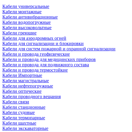
Кабели универсальные
Кабели монтажные
Кабели антивибрационные
Кабели водопогружные
Кабели высоковольтные
Кабели греющие
Кабели для аэродромных огней
Кабели для сигнализации и блокировки
Кабели для систем пожарной и охранной сигнализации
Кабели и провода геофизические
Кабели и провода для медицинских приборов
Кабели и провода для подвижного состава
Кабели и провода термостойкие
Кабели Импортные
Кабели магистральные
Кабели нефтепогружные
Кабели оптические
Кабели проводного вещания
Кабели связи
Кабели станционные
Кабели судовые
Кабели термопарные
Кабели шахтные
Кабели экскаваторные