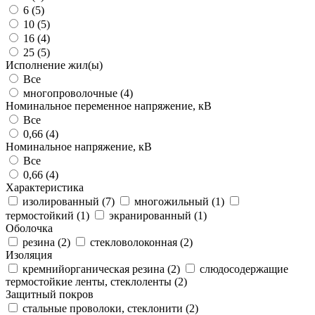
6 (
5
)
10 (
5
)
16 (
4
)
25 (
5
)
Исполнение жил(ы)
Все
многопроволочные (
4
)
Номинальное переменное напряжение, кВ
Все
0,66 (
4
)
Номинальное напряжение, кВ
Все
0,66 (
4
)
Характеристика
изолированный (
7
)
многожильный (
1
)
термостойкий (
1
)
экранированный (
1
)
Оболочка
резина (
2
)
стекловолоконная (
2
)
Изоляция
кремнийорганическая резина (
2
)
слюдосодержащие
термостойкие ленты, стеклоленты (
2
)
Защитный покров
стальные проволоки, стеклонити (
2
)