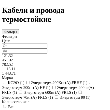
Кабели и провода
термостойкие
Фильтры
Фильтры
Цена
121.32
451.92
782.52
1 113.11
1 443.71
Марка
КСЭО
(
1
)
Энерготерм-200Кнг(A)-FRHF
(
1
)
Энерготерм-200нг(A)-HF
(
1
)
Энерготерм-400нг(A)-
FRLS
(
1
)
Энерготерм-600нг(A)-FRLS
(
1
)
Энерготерм-70нг(A)-FRLS
(
1
)
Энерготерм-90
(
1
)
Количество жил
Все