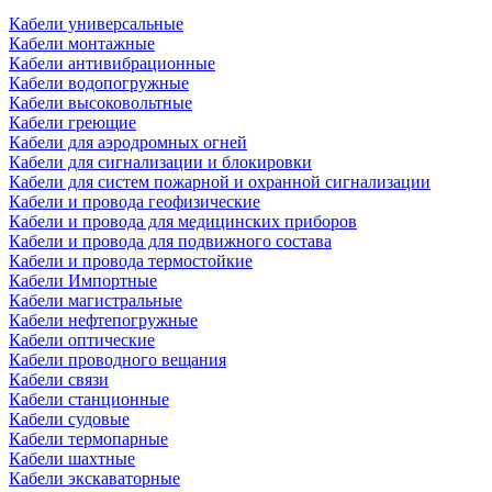
Кабели универсальные
Кабели монтажные
Кабели антивибрационные
Кабели водопогружные
Кабели высоковольтные
Кабели греющие
Кабели для аэродромных огней
Кабели для сигнализации и блокировки
Кабели для систем пожарной и охранной сигнализации
Кабели и провода геофизические
Кабели и провода для медицинских приборов
Кабели и провода для подвижного состава
Кабели и провода термостойкие
Кабели Импортные
Кабели магистральные
Кабели нефтепогружные
Кабели оптические
Кабели проводного вещания
Кабели связи
Кабели станционные
Кабели судовые
Кабели термопарные
Кабели шахтные
Кабели экскаваторные