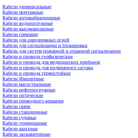
Кабели универсальные
Кабели монтажные
Кабели антивибрационные
Кабели водопогружные
Кабели высоковольтные
Кабели греющие
Кабели для аэродромных огней
Кабели для сигнализации и блокировки
Кабели для систем пожарной и охранной сигнализации
Кабели и провода геофизические
Кабели и провода для медицинских приборов
Кабели и провода для подвижного состава
Кабели и провода термостойкие
Кабели Импортные
Кабели магистральные
Кабели нефтепогружные
Кабели оптические
Кабели проводного вещания
Кабели связи
Кабели станционные
Кабели судовые
Кабели термопарные
Кабели шахтные
Кабели экскаваторные