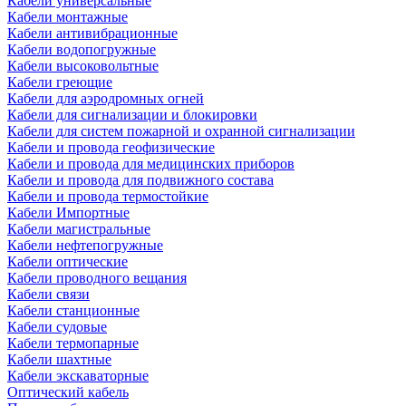
Кабели универсальные
Кабели монтажные
Кабели антивибрационные
Кабели водопогружные
Кабели высоковольтные
Кабели греющие
Кабели для аэродромных огней
Кабели для сигнализации и блокировки
Кабели для систем пожарной и охранной сигнализации
Кабели и провода геофизические
Кабели и провода для медицинских приборов
Кабели и провода для подвижного состава
Кабели и провода термостойкие
Кабели Импортные
Кабели магистральные
Кабели нефтепогружные
Кабели оптические
Кабели проводного вещания
Кабели связи
Кабели станционные
Кабели судовые
Кабели термопарные
Кабели шахтные
Кабели экскаваторные
Оптический кабель