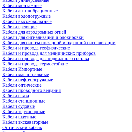
Кабели универсальные
Кабели монтажные
Кабели антивибрационные
Кабели водопогружные
Кабели высоковольтные
Кабели греющие
Кабели для аэродромных огней
Кабели для сигнализации и блокировки
Кабели для систем пожарной и охранной сигнализации
Кабели и провода геофизические
Кабели и провода для медицинских приборов
Кабели и провода для подвижного состава
Кабели и провода термостойкие
Кабели Импортные
Кабели магистральные
Кабели нефтепогружные
Кабели оптические
Кабели проводного вещания
Кабели связи
Кабели станционные
Кабели судовые
Кабели термопарные
Кабели шахтные
Кабели экскаваторные
Оптический кабель