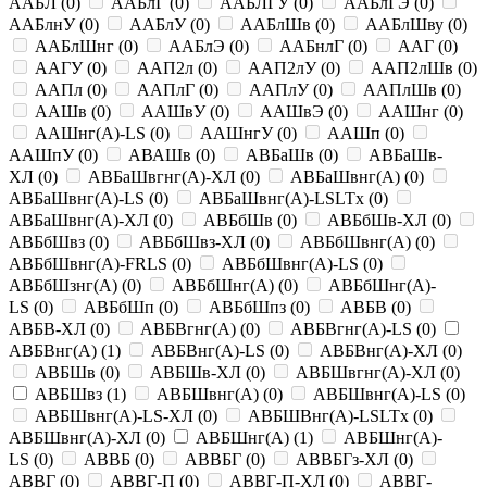
ААБЛ
(
0
)
ААБлГ
(
0
)
ААБЛГУ
(
0
)
ААБлГЭ
(
0
)
ААБлнУ
(
0
)
ААБлУ
(
0
)
ААБлШв
(
0
)
ААБлШву
(
0
)
ААБлШнг
(
0
)
ААБлЭ
(
0
)
ААБнлГ
(
0
)
ААГ
(
0
)
ААГУ
(
0
)
ААП2л
(
0
)
ААП2лУ
(
0
)
ААП2лШв
(
0
)
ААПл
(
0
)
ААПлГ
(
0
)
ААПлУ
(
0
)
ААПлШв
(
0
)
ААШв
(
0
)
ААШвУ
(
0
)
ААШвЭ
(
0
)
ААШнг
(
0
)
ААШнг(A)-LS
(
0
)
ААШнгУ
(
0
)
ААШп
(
0
)
ААШпУ
(
0
)
АВАШв
(
0
)
АВБаШв
(
0
)
АВБаШв-
ХЛ
(
0
)
АВБаШвгнг(A)-ХЛ
(
0
)
АВБаШвнг(A)
(
0
)
АВБаШвнг(A)-LS
(
0
)
АВБаШвнг(A)-LSLTx
(
0
)
АВБаШвнг(A)-ХЛ
(
0
)
АВБбШв
(
0
)
АВБбШв-ХЛ
(
0
)
АВБбШвз
(
0
)
АВБбШвз-ХЛ
(
0
)
АВБбШвнг(A)
(
0
)
АВБбШвнг(A)-FRLS
(
0
)
АВБбШвнг(A)-LS
(
0
)
АВБбШзнг(A)
(
0
)
АВБбШнг(A)
(
0
)
АВБбШнг(A)-
LS
(
0
)
АВБбШп
(
0
)
АВБбШпз
(
0
)
АВБВ
(
0
)
АВБВ-ХЛ
(
0
)
АВБВгнг(A)
(
0
)
АВБВгнг(A)-LS
(
0
)
АВБВнг(A)
(
1
)
АВБВнг(A)-LS
(
0
)
АВБВнг(A)-ХЛ
(
0
)
АВБШв
(
0
)
АВБШв-ХЛ
(
0
)
АВБШвгнг(A)-ХЛ
(
0
)
АВБШвз
(
1
)
АВБШвнг(A)
(
0
)
АВБШвнг(A)-LS
(
0
)
АВБШвнг(A)-LS-ХЛ
(
0
)
АВБШВнг(A)-LSLTx
(
0
)
АВБШвнг(A)-ХЛ
(
0
)
АВБШнг(A)
(
1
)
АВБШнг(A)-
LS
(
0
)
АВВБ
(
0
)
АВВБГ
(
0
)
АВВБГз-ХЛ
(
0
)
АВВГ
(
0
)
АВВГ-П
(
0
)
АВВГ-П-ХЛ
(
0
)
АВВГ-