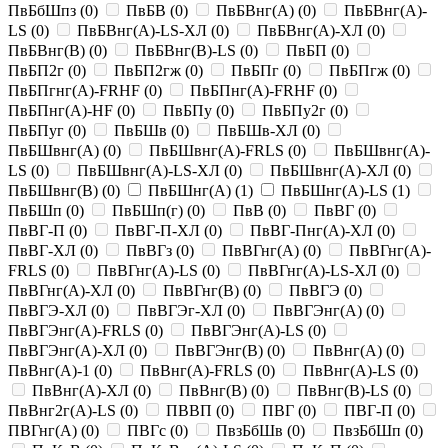
ПвБбШпз
(
0
)
ПвБВ
(
0
)
ПвБВнг(A)
(
0
)
ПвБВнг(A)-
LS
(
0
)
ПвБВнг(A)-LS-ХЛ
(
0
)
ПвБВнг(A)-ХЛ
(
0
)
ПвБВнг(B)
(
0
)
ПвБВнг(B)-LS
(
0
)
ПвБП
(
0
)
ПвБП2г
(
0
)
ПвБП2гж
(
0
)
ПвБПг
(
0
)
ПвБПгж
(
0
)
ПвБПгнг(A)-FRHF
(
0
)
ПвБПнг(A)-FRHF
(
0
)
ПвБПнг(A)-HF
(
0
)
ПвБПу
(
0
)
ПвБПу2г
(
0
)
ПвБПуг
(
0
)
ПвБШв
(
0
)
ПвБШв-ХЛ
(
0
)
ПвБШвнг(A)
(
0
)
ПвБШвнг(A)-FRLS
(
0
)
ПвБШвнг(A)-
LS
(
0
)
ПвБШвнг(A)-LS-ХЛ
(
0
)
ПвБШвнг(A)-ХЛ
(
0
)
ПвБШвнг(B)
(
0
)
ПвБШнг(A)
(
1
)
ПвБШнг(A)-LS
(
1
)
ПвБШп
(
0
)
ПвБШп(г)
(
0
)
ПвВ
(
0
)
ПвВГ
(
0
)
ПвВГ-П
(
0
)
ПвВГ-П-ХЛ
(
0
)
ПвВГ-Пнг(A)-ХЛ
(
0
)
ПвВГ-ХЛ
(
0
)
ПвВГз
(
0
)
ПвВГнг(A)
(
0
)
ПвВГнг(A)-
FRLS
(
0
)
ПвВГнг(A)-LS
(
0
)
ПвВГнг(A)-LS-ХЛ
(
0
)
ПвВГнг(A)-ХЛ
(
0
)
ПвВГнг(B)
(
0
)
ПвВГЭ
(
0
)
ПвВГЭ-ХЛ
(
0
)
ПвВГЭг-ХЛ
(
0
)
ПвВГЭнг(A)
(
0
)
ПвВГЭнг(A)-FRLS
(
0
)
ПвВГЭнг(A)-LS
(
0
)
ПвВГЭнг(A)-ХЛ
(
0
)
ПвВГЭнг(B)
(
0
)
ПвВнг(A)
(
0
)
ПвВнг(A)-1
(
0
)
ПвВнг(A)-FRLS
(
0
)
ПвВнг(A)-LS
(
0
)
ПвВнг(A)-ХЛ
(
0
)
ПвВнг(B)
(
0
)
ПвВнг(B)-LS
(
0
)
ПвВнг2г(A)-LS
(
0
)
ПВВП
(
0
)
ПВГ
(
0
)
ПВГ-П
(
0
)
ПВГнг(A)
(
0
)
ПВГс
(
0
)
ПвзБбШв
(
0
)
ПвзБбШп
(
0
)