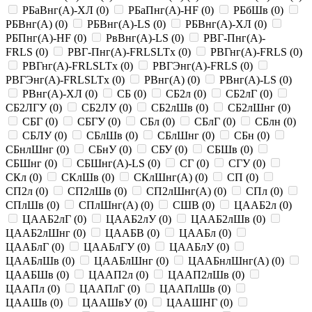
РБаВнг(A)-ХЛ
(
0
)
РБаПнг(A)-HF
(
0
)
РБбШв
(
0
)
РБВнг(A)
(
0
)
РБВнг(A)-LS
(
0
)
РБВнг(A)-ХЛ
(
0
)
РБПнг(A)-HF
(
0
)
РвВнг(A)-LS
(
0
)
РВГ-Пнг(A)-
FRLS
(
0
)
РВГ-Пнг(A)-FRLSLTx
(
0
)
РВГнг(A)-FRLS
(
0
)
РВГнг(A)-FRLSLTx
(
0
)
РВГЭнг(A)-FRLS
(
0
)
РВГЭнг(A)-FRLSLTx
(
0
)
РВнг(A)
(
0
)
РВнг(A)-LS
(
0
)
РВнг(A)-ХЛ
(
0
)
СБ
(
0
)
СБ2л
(
0
)
СБ2лГ
(
0
)
СБ2ЛГУ
(
0
)
СБ2ЛУ
(
0
)
СБ2лШв
(
0
)
СБ2лШнг
(
0
)
СБГ
(
0
)
СБГУ
(
0
)
СБл
(
0
)
СБлГ
(
0
)
СБлн
(
0
)
СБЛУ
(
0
)
СБлШв
(
0
)
СБлШнг
(
0
)
СБн
(
0
)
СБнлШнг
(
0
)
СБнУ
(
0
)
СБУ
(
0
)
СБШв
(
0
)
СБШнг
(
0
)
СБШнг(A)-LS
(
0
)
СГ
(
0
)
СГУ
(
0
)
СКл
(
0
)
СКлШв
(
0
)
СКлШнг(A)
(
0
)
СП
(
0
)
СП2л
(
0
)
СП2лШв
(
0
)
СП2лШнг(A)
(
0
)
СПл
(
0
)
СПлШв
(
0
)
СПлШнг(A)
(
0
)
СШВ
(
0
)
ЦААБ2л
(
0
)
ЦААБ2лГ
(
0
)
ЦААБ2лУ
(
0
)
ЦААБ2лШв
(
0
)
ЦААБ2лШнг
(
0
)
ЦААБВ
(
0
)
ЦААБл
(
0
)
ЦААБлГ
(
0
)
ЦААБлГУ
(
0
)
ЦААБлУ
(
0
)
ЦААБлШв
(
0
)
ЦААБлШнг
(
0
)
ЦААБнлШнг(A)
(
0
)
ЦААБШв
(
0
)
ЦААП2л
(
0
)
ЦААП2лШв
(
0
)
ЦААПл
(
0
)
ЦААПлГ
(
0
)
ЦААПлШв
(
0
)
ЦААШв
(
0
)
ЦААШвУ
(
0
)
ЦААШНГ
(
0
)