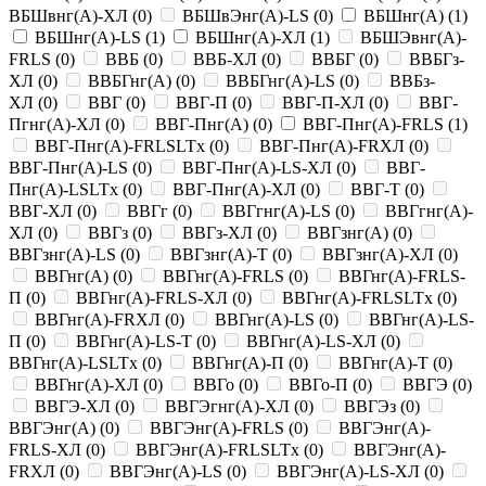
ВБШвнг(A)-ХЛ
(
0
)
ВБШвЭнг(A)-LS
(
0
)
ВБШнг(A)
(
1
)
ВБШнг(A)-LS
(
1
)
ВБШнг(A)-ХЛ
(
1
)
ВБШЭвнг(A)-
FRLS
(
0
)
ВВБ
(
0
)
ВВБ-ХЛ
(
0
)
ВВБГ
(
0
)
ВВБГз-
ХЛ
(
0
)
ВВБГнг(A)
(
0
)
ВВБГнг(A)-LS
(
0
)
ВВБз-
ХЛ
(
0
)
ВВГ
(
0
)
ВВГ-П
(
0
)
ВВГ-П-ХЛ
(
0
)
ВВГ-
Пгнг(A)-ХЛ
(
0
)
ВВГ-Пнг(A)
(
0
)
ВВГ-Пнг(A)-FRLS
(
1
)
ВВГ-Пнг(A)-FRLSLTx
(
0
)
ВВГ-Пнг(A)-FRХЛ
(
0
)
ВВГ-Пнг(A)-LS
(
0
)
ВВГ-Пнг(A)-LS-ХЛ
(
0
)
ВВГ-
Пнг(A)-LSLTx
(
0
)
ВВГ-Пнг(A)-ХЛ
(
0
)
ВВГ-Т
(
0
)
ВВГ-ХЛ
(
0
)
ВВГг
(
0
)
ВВГгнг(A)-LS
(
0
)
ВВГгнг(A)-
ХЛ
(
0
)
ВВГз
(
0
)
ВВГз-ХЛ
(
0
)
ВВГзнг(A)
(
0
)
ВВГзнг(A)-LS
(
0
)
ВВГзнг(A)-Т
(
0
)
ВВГзнг(A)-ХЛ
(
0
)
ВВГнг(A)
(
0
)
ВВГнг(A)-FRLS
(
0
)
ВВГнг(A)-FRLS-
П
(
0
)
ВВГнг(A)-FRLS-ХЛ
(
0
)
ВВГнг(A)-FRLSLTx
(
0
)
ВВГнг(A)-FRХЛ
(
0
)
ВВГнг(A)-LS
(
0
)
ВВГнг(A)-LS-
П
(
0
)
ВВГнг(A)-LS-Т
(
0
)
ВВГнг(A)-LS-ХЛ
(
0
)
ВВГнг(A)-LSLTx
(
0
)
ВВГнг(A)-П
(
0
)
ВВГнг(A)-Т
(
0
)
ВВГнг(A)-ХЛ
(
0
)
ВВГо
(
0
)
ВВГо-П
(
0
)
ВВГЭ
(
0
)
ВВГЭ-ХЛ
(
0
)
ВВГЭгнг(A)-ХЛ
(
0
)
ВВГЭз
(
0
)
ВВГЭнг(A)
(
0
)
ВВГЭнг(A)-FRLS
(
0
)
ВВГЭнг(A)-
FRLS-ХЛ
(
0
)
ВВГЭнг(A)-FRLSLTx
(
0
)
ВВГЭнг(A)-
FRХЛ
(
0
)
ВВГЭнг(A)-LS
(
0
)
ВВГЭнг(A)-LS-ХЛ
(
0
)