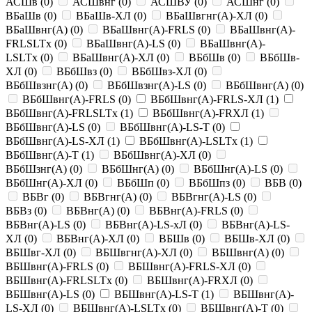
АСШв
(
0
)
АСШвнг
(
0
)
АСШВУ
(
0
)
АСШнг
(
0
)
ВБаШв
(
0
)
ВБаШв-ХЛ
(
0
)
ВБаШвгнг(A)-ХЛ
(
0
)
ВБаШвнг(A)
(
0
)
ВБаШвнг(A)-FRLS
(
0
)
ВБаШвнг(A)-
FRLSLTx
(
0
)
ВБаШвнг(A)-LS
(
0
)
ВБаШвнг(A)-
LSLTx
(
0
)
ВБаШвнг(A)-ХЛ
(
0
)
ВБбШв
(
0
)
ВБбШв-
ХЛ
(
0
)
ВБбШвз
(
0
)
ВБбШвз-ХЛ
(
0
)
ВБбШвзнг(A)
(
0
)
ВБбШвзнг(A)-LS
(
0
)
ВБбШвнг(A)
(
0
)
ВБбШвнг(A)-FRLS
(
0
)
ВБбШвнг(A)-FRLS-ХЛ
(
1
)
ВБбШвнг(A)-FRLSLTx
(
1
)
ВБбШвнг(A)-FRХЛ
(
1
)
ВБбШвнг(A)-LS
(
0
)
ВБбШвнг(A)-LS-Т
(
0
)
ВБбШвнг(A)-LS-ХЛ
(
1
)
ВБбШвнг(A)-LSLTx
(
1
)
ВБбШвнг(A)-Т
(
1
)
ВБбШвнг(A)-ХЛ
(
0
)
ВБбШзнг(A)
(
0
)
ВБбШнг(A)
(
0
)
ВБбШнг(A)-LS
(
0
)
ВБбШнг(A)-ХЛ
(
0
)
ВБбШп
(
0
)
ВБбШпз
(
0
)
ВБВ
(
0
)
ВБВг
(
0
)
ВБВгнг(A)
(
0
)
ВБВгнг(A)-LS
(
0
)
ВБВз
(
0
)
ВБВнг(A)
(
0
)
ВБВнг(A)-FRLS
(
0
)
ВБВнг(A)-LS
(
0
)
ВБВнг(A)-LS-xЛ
(
0
)
ВБВнг(A)-LS-
ХЛ
(
0
)
ВБВнг(A)-ХЛ
(
0
)
ВБШв
(
0
)
ВБШв-ХЛ
(
0
)
ВБШвг-ХЛ
(
0
)
ВБШвгнг(A)-ХЛ
(
0
)
ВБШвнг(A)
(
0
)
ВБШвнг(A)-FRLS
(
0
)
ВБШвнг(A)-FRLS-ХЛ
(
0
)
ВБШвнг(A)-FRLSLTx
(
0
)
ВБШвнг(A)-FRХЛ
(
0
)
ВБШвнг(A)-LS
(
0
)
ВБШвнг(A)-LS-Т
(
1
)
ВБШвнг(A)-
LS-ХЛ
(
0
)
ВБШвнг(A)-LSLTx
(
0
)
ВБШвнг(A)-Т
(
0
)