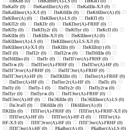
ПвКаВ
(
0
)
ПвКаВнг(A)-LS
(
0
)
ПвКаП
(
0
)
ПвКаПг
(
0
)
ПвКапШнг(A)
(
0
)
ПвКаШв-ХЛ
(
0
)
ПвКаШвнг(A)-ХЛ
(
0
)
ПвКбШв
(
0
)
ПвКбШнг(A)
(
0
)
ПвКВнг(A)
(
0
)
ПвКВнг(A)-LS
(
0
)
ПвКП
(
0
)
ПвКП2г
(
0
)
ПвКПг
(
0
)
ПвКПнг(A)-FRHF
(
0
)
ПвКПу
(
0
)
ПвКПу2г
(
0
)
ПвКПуг
(
0
)
ПвКсП
(
0
)
ПвКШв
(
0
)
ПвКШв-ХЛ
(
0
)
ПвКШвнг(A)
(
0
)
ПвКШвнг(A)-LS
(
0
)
ПвКШвнг(A)-LS-ХЛ
(
0
)
ПвКШвнг(A)-ХЛ
(
0
)
ПвКШп
(
0
)
ПвКШп(г)
(
0
)
ПвП
(
0
)
ПвП2г
(
0
)
ПвП2гж
(
0
)
ПвПбШв
(
0
)
ПвПбШвз
(
0
)
ПвПг
(
0
)
ПвПГгнг(A)-FRHF
(
0
)
ПвПгж
(
0
)
ПвПГнг(A)-FRHF
(
0
)
ПвПГнг(A)-HF
(
0
)
ПвПГЭгнг(A)-FRHF
(
0
)
ПвПГЭнг(A)-FRHF
(
0
)
ПвПГЭнг(A)-HF
(
0
)
ПвПКШп
(
0
)
ПвПнг(A)-FRHF
(
0
)
ПвПнг(A)-HF
(
0
)
ПвПнг2г(A)-HF
(
0
)
ПвПс
(
0
)
ПвПу
(
0
)
ПвПу-1
(
0
)
ПвПу2г
(
0
)
ПвПу2гж
(
0
)
ПвПуг
(
0
)
ПвПугж
(
0
)
ПвПЭнг(A)-FRHF
(
0
)
ПвПЭнг(A)-HF
(
0
)
ПвЭБШв
(
0
)
ПвЭБШвнг(A)-LS
(
0
)
ПвЭгаП
(
0
)
ПКбШв
(
0
)
ПКбШнг(A)
(
0
)
ПКШп
(
0
)
ППГнг(A)-FRHF
(
0
)
ППГнг(A)-FRHF-ХЛ
(
0
)
ППГнг(A)-HF
(
0
)
ППГнг(A)-HF-П
(
0
)
ППГнг(A)-
HF-ХЛ
(
0
)
ППГЭгнг(A)-HF
(
0
)
ППГЭнг(A)-FRHF
(
0
)
ППГЭнг(A)-HF
(
0
)
РБаВнг(A)
(
0
)
РБаВнг(A)-LS
(
0
)