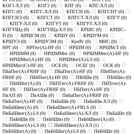
КОГ1-ХЛ
(
0
)
КОГ2
(
0
)
КПГ
(
0
)
КПГ-ХЛ
(
0
)
КПГС
(
0
)
КПГС-ХЛ
(
0
)
КПГСН
(
0
)
КПГСНТ
(
0
)
КПГСНЭ
(
0
)
КПГСТ
(
0
)
КПГСТ-ХЛ
(
0
)
КПГУ
(
0
)
КПГУ-ХЛ
(
0
)
КПГУТ
(
0
)
КПГУТ-ХЛ
(
0
)
КПГУШд
(
0
)
КПГУШд-ХЛ
(
0
)
КРШС
(
0
)
КРШС-
П
(
0
)
КРШСМ
(
0
)
КРШУ
(
0
)
КРШУМ
(
0
)
КРШУЭ
(
0
)
КРШУЭМ
(
0
)
КунРс
(
0
)
МНС
(
0
)
НРГ
(
0
)
НРГнг(A)-HF
(
0
)
НРШМ
(
0
)
НРШМ-Т
(
0
)
НРШММ
(
0
)
НРШММнг
(
0
)
НРШММнг(A)-HF
(
0
)
НРШМнг(A)-HF
(
0
)
НРШМнг(A)-LS
(
0
)
НРШМнг(C)-HF
(
0
)
ОСБ
(
0
)
ОСБГ
(
0
)
ОСК
(
0
)
ПБаПнг(A)-FRHF
(
0
)
ПБаПнг(A)-HF
(
0
)
ПБбПнг(A)-
FRHF
(
0
)
ПБбПнг(A)-HF
(
0
)
ПБбШв
(
0
)
ПБбШвз
(
0
)
ПБбШнг(A)
(
0
)
ПБПГнг(A)-FRHF
(
0
)
ПБПгнг(A)-
HF
(
0
)
ПБПнг(A)-FRHF
(
0
)
ПБПнг(A)-HF
(
0
)
ПвАП
(
0
)
ПвАШв
(
0
)
ПвБаПнг(A)-FRHF
(
0
)
ПвБаПнг(A)-HF
(
0
)
ПвБаШв
(
0
)
ПвБаШв-ХЛ
(
0
)
ПвБаШвнг(A)
(
0
)
ПвБаШвнг(A)-FRLS
(
0
)
ПвБаШвнг(A)-LS
(
0
)
ПвБаШвнг(A)-ХЛ
(
0
)
ПвБаШп
(
0
)
ПвБбШв
(
0
)
ПвБбШвз
(
0
)
ПвБбШвнг(A)
(
0
)
ПвБбШвнг(A)-LS
(
0
)
ПвБбШвнг(A)-ХЛ
(
1
)
ПвБбШнг(A)
(
0
)
ПвБбШнг(A)-LS
(
0
)
ПвБбШп
(
0
)