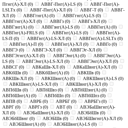
Пгнг(A)-ХЛ
(
0
)
АВВГ-Пнг(A)-LS
(
0
)
АВВГ-Пнг(A)-
LSLTx
(
0
)
АВВГ-Пнг(A)-ХЛ
(
0
)
АВВГ-Т
(
0
)
АВВГ-
ХЛ
(
0
)
АВВГгнг(A)
(
0
)
АВВГгнг(A)-LS
(
0
)
АВВГгнг(A)-ХЛ
(
0
)
АВВГз
(
0
)
АВВГз-ХЛ
(
0
)
АВВГзнг(A)
(
0
)
АВВГзнг(A)-LS
(
0
)
АВВГнг(A)
(
0
)
АВВГнг(A)-FRLS
(
0
)
АВВГнг(A)-LS
(
0
)
АВВГнг(A)-
LS-П
(
0
)
АВВГнг(A)-LS-ХЛ
(
0
)
АВВГнг(A)-LSLTx
(
0
)
АВВГнг(A)-П
(
0
)
АВВГнг(A)-ХЛ
(
0
)
АВВГо
(
0
)
АВВГЭ
(
0
)
АВВГЭ-ХЛ
(
0
)
АВВГЭг-ХЛ
(
0
)
АВВГЭгнг(A)-ХЛ
(
0
)
АВВГЭнг(A)
(
0
)
АВВГЭнг(A)-
LS
(
0
)
АВВГЭнг(A)-LS-ХЛ
(
0
)
АВВГЭнг(A)-ХЛ
(
0
)
АВВСГ
(
0
)
АВКаШв-ХЛ
(
0
)
АВКаШвнг(A)-ХЛ
(
0
)
АВКбШв
(
0
)
АВКбШнг(A)
(
0
)
АВКШв
(
0
)
АВКШв-ХЛ
(
0
)
АВКШвнг(A)
(
0
)
АВКШвнг(A)-LS
(
0
)
АВКШвнг(A)-LS-ХЛ
(
0
)
АВКШвнг(A)-ХЛ
(
0
)
АВПбШв
(
0
)
АВПбШвз
(
0
)
АВПбШзнг(A)
(
0
)
АВПбШнг(A)
(
0
)
АВПбШп
(
0
)
АВПбШпз
(
0
)
АВПВ
(
0
)
АВРБ
(
0
)
АВРБГ
(
0
)
АВРБГз
(
0
)
АВРГ
(
0
)
АВРГз
(
0
)
АВТ
(
0
)
АВЭБаШвгнг(A)-
ХЛ
(
0
)
АВЭБаШвнг(A)-ХЛ
(
0
)
АВЭБбШв
(
0
)
АВЭБбШвнг
(
0
)
АВЭБШв
(
0
)
АВЭБШвгнг(A)-ХЛ
(
0
)
АВЭБШвнг(A)
(
0
)
АВЭБШвнг(A)-LS
(
0
)