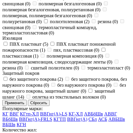
свинцовая (
0
)
полимерная безгалогеновая (
0
)
полимерная безгалогеновая, полиуретановая (
0
)
полимерная, полимерная безгалогеновая (
0
)
полиуретановая (
0
)
полиэтиленовая (
2
)
резина (
0
)
свинцовая (
0
)
термопластичный компаунд,
термоэластопластовая (
0
)
Изоляция
ПВХ пластикат (
5
)
ПВХ пластикат пониженной
пожароопасности (
1
)
пвх, пластмассовая (
0
)
пластмассовая (
1
)
полимерная композиция (
0
)
полимерная композиция, слюдосодержащие ленты (
0
)
резина (
0
)
сшитый полиэтилен (
0
)
термоэластопласт (
0
)
Защитный покров
без защитного покрова (
2
)
без защитного покрова, без
наружного покрова (
0
)
без наружного покрова (
0
)
без
наружного покрова, защитный шланг (
0
)
защитный
шланг (
14
)
оплетка из текстильных волокон (
0
)
Популярные марки:
КГ
ВВГ
КГтп-ХЛ
ВВГнг(A)-LS
КГ-ХЛ
АВБбШв
АВВГ
ВБбШв
ВВГнг(A)-FRLS
КГТП
ВВГнг(A)
СБл
АСБ
АВБШв
ВБШв
КГН
Количество жил: