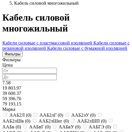
Кабель силовой многожильный
Кабель силовой
многожильный
Кабели силовые с пластмассовой изоляцией
Кабели силовые с
резиновой изоляцией
Кабели силовые с бумажной изоляцией
Фильтры
Фильтры
Цена
7.58
19 803.97
39 600.37
59 396.76
79 193.15
Марка
ААБ2Л
(
0
)
ААБ2лГ
(
0
)
ААБ2лУ
(
0
)
ААБ2лШв
(
0
)
ААБ2лШнг
(
0
)
ААБ2лШП
(
0
)
ААБв
(
0
)
ААБвГ
(
0
)
ААБвУ
(
0
)
ААБГЭ
(
0
)