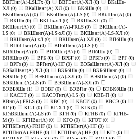
ВВГЭнг(A)-LSLTx
(
0
)
ВВГЭнг(A)-ХЛ
(
0
)
ВКаШв-
ХЛ
(
0
)
ВКаШвнг(A)-ХЛ
(
0
)
ВКбШв
(
0
)
ВКбШвнг(A)
(
0
)
ВКбШвнг(A)-LS
(
0
)
ВКбШнг(A)
(
0
)
ВКШв
(
0
)
ВКШв-xЛ
(
0
)
ВКШв-ХЛ
(
0
)
ВКШвнг(A)
(
0
)
ВКШвнг(A)-FRLS
(
0
)
ВКШвнг(A)-
LS
(
0
)
ВКШвнг(A)-LS-xЛ
(
0
)
ВКШвнг(A)-LS-ХЛ
(
0
)
ВКШвнг(A)-xЛ
(
0
)
ВКШвнг(A)-ХЛ
(
0
)
ВПбШв
(
0
)
ВПбШвнг(A)
(
0
)
ВПбШвнг(A)-LS
(
0
)
ВПбШзнг(A)
(
0
)
ВПбШнг(A)
(
0
)
ВПбШп
(
0
)
ВПбШпз
(
0
)
ВРБ
(
0
)
ВРБГ
(
0
)
ВРБГз
(
0
)
ВРГ
(
0
)
ВРГз
(
0
)
ВРГнг(A)-HF
(
0
)
ВЭБаШвгнг(A)-ХЛ
(
0
)
ВЭБаШвнг(A)-ХЛ
(
0
)
ВЭБбШв
(
0
)
ВЭБбШвнг
(
0
)
ВЭБШв
(
0
)
ВЭБШвгнг(A)-ХЛ
(
0
)
ВЭБШвнг(A)
(
0
)
ВЭБШвнг(A)-LS
(
0
)
ВЭБШвнг(A)-ХЛ
(
0
)
ВЭВБбШв
(
1
)
ВЭВГ
(
0
)
ВЭВГнг
(
0
)
ВЭВКбШв
(
1
)
КАСЭТ
(
0
)
КАСЭТнг(A)-LS
(
0
)
КВВ-П
(
0
)
КВнг(A)-FRLS
(
0
)
КВС
(
0
)
КВСИ
(
0
)
КВСЭ
(
0
)
КГ
(
0
)
КГ-Т
(
0
)
КГ-ХЛ
(
0
)
КГБ
(
0
)
КГлВБШвнг(A)-LS
(
0
)
КГН
(
0
)
КГНВ
(
0
)
КГНВ-
М
(
0
)
КГНВнг(A)
(
0
)
КГО
(
0
)
КГОТ
(
0
)
КГПБПнг(A)-FRHF
(
0
)
КГПБПнг(A)-HF
(
0
)
КГППнг(A)-FRHF
(
0
)
КГППнг(A)-HF
(
0
)
КГт
(
0
)
КГТП
(
0
)
КГтп-ХЛ
(
0
)
КГтэп
(
0
)
КОГ1
(
0
)