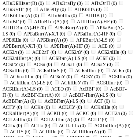
АПвЭБШвнг(B)
(
0
)
АПвЭгаПу
(
0
)
АПвЭгП
(
0
)
АПвЭмПг
(
0
)
АПвЭПу
(
0
)
АПКбШв
(
0
)
АПКбШнг(A)
(
0
)
АПпБбШв
(
0
)
АППВ
(
1
)
АПпВГ
(
0
)
АПпВГнг(A)
(
0
)
АППГнг(A)-HF
(
0
)
АППГЭнг(A)-HF
(
0
)
АРБаВнг(A)
(
0
)
АРБаВнг(A)-
LS
(
0
)
АРБаВнг(A)-ХЛ
(
0
)
АРБаПнг(A)-HF
(
0
)
АРБбШв
(
0
)
АРБВнг(A)
(
0
)
АРБВнг(A)-LS
(
0
)
АРБВнг(A)-ХЛ
(
0
)
АРБПнг(A)-HF
(
0
)
АСБ
(
0
)
АСБ2л
(
0
)
АСБ2лГ
(
0
)
АСБ2лУ
(
0
)
АСБ2лШв
(
0
)
АСБ2лШнг(A)
(
0
)
АСБВнг(A)-LS
(
0
)
АСБГ
(
0
)
АСБГУ
(
0
)
АСБл
(
0
)
АСБлГ
(
0
)
АСБлУ
(
0
)
АСБлШв
(
0
)
АСБлШвУ
(
0
)
АСБлШнг
(
0
)
АСБн
(
0
)
АСБнлШнг
(
0
)
АСБнУ
(
0
)
АСБУ
(
0
)
АСБШв
(
0
)
АСБШвнг(A)-LS
(
0
)
АСБШвУ
(
0
)
АСБШнг
(
0
)
АСБШнг(A)-LS
(
0
)
АСБЭ
(
0
)
АсВВГ
(
0
)
АсВВГ-
П
(
0
)
АсВВГ-Пнг(A)
(
0
)
АсВВГ-Пнг(A)-LS
(
0
)
АсВВГнг(A)
(
0
)
АсВВГнг(A)-LS
(
0
)
АСГ
(
0
)
АСГУ
(
0
)
АСКл
(
0
)
АСКЛУ
(
0
)
АСКлШв
(
0
)
АСКлШнг(A)
(
0
)
АСКП
(
0
)
АСКС
(
0
)
АСП2л
(
0
)
АСП2лШв
(
0
)
АСП2лШнг(A)
(
0
)
АСПГ
(
0
)
АСПк
(
0
)
АСПл
(
0
)
АСПлШв
(
0
)
АСПлШнг(A)
(
0
)
АСПУ
(
0
)
АСПШв
(
0
)
АСПШнг(A)
(
0
)