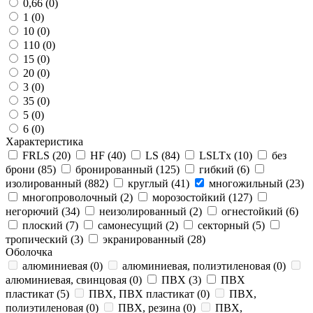
0,66 (
0
)
1 (
0
)
10 (
0
)
110 (
0
)
15 (
0
)
20 (
0
)
3 (
0
)
35 (
0
)
5 (
0
)
6 (
0
)
Характеристика
FRLS (
20
)
HF (
40
)
LS (
84
)
LSLTx (
10
)
без
брони (
85
)
бронированный (
125
)
гибкий (
6
)
изолированный (
882
)
круглый (
41
)
многожильный (
23
)
многопроволочный (
2
)
морозостойкий (
127
)
негорючий (
34
)
неизолированный (
2
)
огнестойкий (
6
)
плоский (
7
)
самонесущий (
2
)
секторный (
5
)
тропический (
3
)
экранированный (
28
)
Оболочка
алюминиевая (
0
)
алюминиевая, полиэтиленовая (
0
)
алюминиевая, свинцовая (
0
)
ПВХ (
3
)
ПВХ
пластикат (
5
)
ПВХ, ПВХ пластикат (
0
)
ПВХ,
полиэтиленовая (
0
)
ПВХ, резина (
0
)
ПВХ,