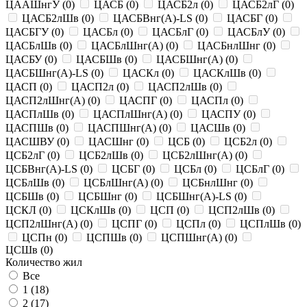
ЦААШнгУ
(
0
)
ЦАСБ
(
0
)
ЦАСБ2л
(
0
)
ЦАСБ2лГ
(
0
)
ЦАСБ2лШв
(
0
)
ЦАСБВнг(A)-LS
(
0
)
ЦАСБГ
(
0
)
ЦАСБГУ
(
0
)
ЦАСБл
(
0
)
ЦАСБлГ
(
0
)
ЦАСБлУ
(
0
)
ЦАСБлШв
(
0
)
ЦАСБлШнг(A)
(
0
)
ЦАСБнлШнг
(
0
)
ЦАСБУ
(
0
)
ЦАСБШв
(
0
)
ЦАСБШнг(A)
(
0
)
ЦАСБШнг(A)-LS
(
0
)
ЦАСКл
(
0
)
ЦАСКлШв
(
0
)
ЦАСП
(
0
)
ЦАСП2л
(
0
)
ЦАСП2лШв
(
0
)
ЦАСП2лШнг(A)
(
0
)
ЦАСПГ
(
0
)
ЦАСПл
(
0
)
ЦАСПлШв
(
0
)
ЦАСПлШнг(A)
(
0
)
ЦАСПУ
(
0
)
ЦАСПШв
(
0
)
ЦАСПШнг(A)
(
0
)
ЦАСШв
(
0
)
ЦАСШВУ
(
0
)
ЦАСШнг
(
0
)
ЦСБ
(
0
)
ЦСБ2л
(
0
)
ЦСБ2лГ
(
0
)
ЦСБ2лШв
(
0
)
ЦСБ2лШнг(A)
(
0
)
ЦСБВнг(A)-LS
(
0
)
ЦСБГ
(
0
)
ЦСБл
(
0
)
ЦСБлГ
(
0
)
ЦСБлШв
(
0
)
ЦСБлШнг(A)
(
0
)
ЦСБнлШнг
(
0
)
ЦСБШв
(
0
)
ЦСБШнг
(
0
)
ЦСБШнг(A)-LS
(
0
)
ЦСКЛ
(
0
)
ЦСКлШв
(
0
)
ЦСП
(
0
)
ЦСП2лШв
(
0
)
ЦСП2лШнг(A)
(
0
)
ЦСПГ
(
0
)
ЦСПл
(
0
)
ЦСПлШв
(
0
)
ЦСПн
(
0
)
ЦСПШв
(
0
)
ЦСПШнг(A)
(
0
)
ЦСШв
(
0
)
Количество жил
Все
1 (
18
)
2 (
17
)