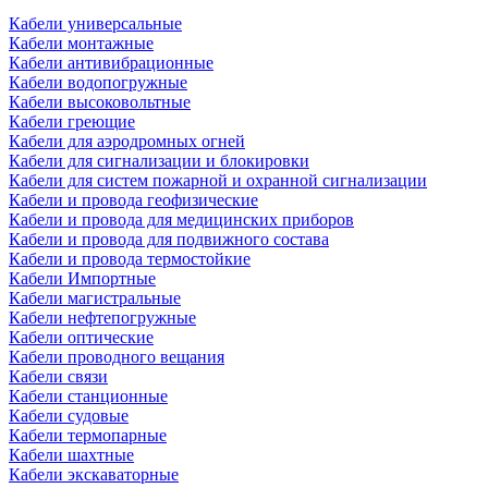
Кабели универсальные
Кабели монтажные
Кабели антивибрационные
Кабели водопогружные
Кабели высоковольтные
Кабели греющие
Кабели для аэродромных огней
Кабели для сигнализации и блокировки
Кабели для систем пожарной и охранной сигнализации
Кабели и провода геофизические
Кабели и провода для медицинских приборов
Кабели и провода для подвижного состава
Кабели и провода термостойкие
Кабели Импортные
Кабели магистральные
Кабели нефтепогружные
Кабели оптические
Кабели проводного вещания
Кабели связи
Кабели станционные
Кабели судовые
Кабели термопарные
Кабели шахтные
Кабели экскаваторные