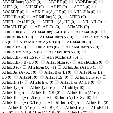
АВЭБШвнг(A)-ХЛ
(
0
)
АВЭВГ
(
0
)
АВЭВГнг
(
0
)
АНРБ
(
0
)
АНРБГ
(
0
)
АНРГ
(
0
)
АОСБ
(
0
)
АОСБГ-Т
(
0
)
АПБаПнг(A)-HF
(
0
)
АПБбШв
(
0
)
АПБбШвз
(
0
)
АПБбШнг(A)
(
0
)
АПБВ
(
0
)
АПБПнг(A)-HF
(
0
)
АПБПнг(А)-HF
(
0
)
АПвАП
(
0
)
АПвАП-1Т
(
0
)
АПвАП-Тп
(
0
)
АПвАПу
(
0
)
АПвАШв
(
0
)
АПвБаПнг(A)-HF
(
0
)
АПвБаШв
(
0
)
АПвБаШв-ХЛ
(
0
)
АПвБаШвнг(A)
(
0
)
АПвБаШвнг(A)-
LS
(
0
)
АПвБаШвнг(A)-ХЛ
(
0
)
АПвБаШп
(
0
)
АПвБбШв
(
0
)
АПвБбШвз
(
0
)
АПвБбШвнг(A)
(
0
)
АПвБбШвнг(A)-LS
(
0
)
АПвБбШнг(A)
(
0
)
АПвБбШнг(A)-LS
(
0
)
АПвБбШнг(B)
(
0
)
АПвБбШнг(B)-LS
(
0
)
АПвБбШп
(
0
)
АПвБбШпз
(
0
)
АПвБВ
(
0
)
АПвБВнг(A)
(
1
)
АПвБВнг(A)-LS
(
1
)
АПвБВнг(A)-ХЛ
(
0
)
АПвБВнг(B)
(
0
)
АПвБВнг(B)-
LS
(
0
)
АПвБП
(
0
)
АПвБП2г
(
0
)
АПвБП2гж
(
0
)
АПвБПг
(
1
)
АПвБПгж
(
0
)
АПвБПнг(A)-HF
(
0
)
АПвБПу
(
0
)
АПвБПу2г
(
0
)
АПвБПуг
(
0
)
АПвБШв
(
0
)
АПвБШв-ХЛ
(
0
)
АПвБШвнг(A)
(
0
)
АПвБШвнг(A)-LS
(
0
)
АПвБШвнг(A)-LS-ХЛ
(
0
)
АПвБШвнг(A)-ХЛ
(
0
)
АПвБШвнг(B)
(
0
)
АПвБШп
(
0
)
АПвБШп(г)
(
0
)
АПвВ
(
0
)
АПвВГ
(
0
)
АПвВГ-П-
ХЛ
(
0
)
АПвВГ-Пнг(A)-ХЛ
(
0
)
АПвВГз
(
0
)