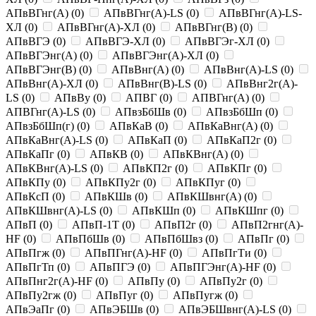
АПвВГнг(A)
(
0
)
АПвВГнг(A)-LS
(
0
)
АПвВГнг(A)-LS-
ХЛ
(
0
)
АПвВГнг(A)-ХЛ
(
0
)
АПвВГнг(B)
(
0
)
АПвВГЭ
(
0
)
АПвВГЭ-ХЛ
(
0
)
АПвВГЭг-ХЛ
(
0
)
АПвВГЭнг(A)
(
0
)
АПвВГЭнг(A)-ХЛ
(
0
)
АПвВГЭнг(B)
(
0
)
АПвВнг(A)
(
0
)
АПвВнг(A)-LS
(
0
)
АПвВнг(A)-ХЛ
(
0
)
АПвВнг(B)-LS
(
0
)
АПвВнг2г(A)-
LS
(
0
)
АПвВу
(
0
)
АПВГ
(
0
)
АПВГнг(A)
(
0
)
АПВГнг(A)-LS
(
0
)
АПвзБбШв
(
0
)
АПвзБбШп
(
0
)
АПвзБбШп(г)
(
0
)
АПвКаВ
(
0
)
АПвКаВнг(A)
(
0
)
АПвКаВнг(A)-LS
(
0
)
АПвКаП
(
0
)
АПвКаП2г
(
0
)
АПвКаПг
(
0
)
АПвКВ
(
0
)
АПвКВнг(A)
(
0
)
АПвКВнг(A)-LS
(
0
)
АПвКП2г
(
0
)
АПвКПг
(
0
)
АПвКПу
(
0
)
АПвКПу2г
(
0
)
АПвКПуг
(
0
)
АПвКсП
(
0
)
АПвКШв
(
0
)
АПвКШвнг(A)
(
0
)
АПвКШвнг(A)-LS
(
0
)
АПвКШп
(
0
)
АПвКШпг
(
0
)
АПвП
(
0
)
АПвП-1Т
(
0
)
АПвП2г
(
0
)
АПвП2гнг(A)-
HF
(
0
)
АПвПбШв
(
0
)
АПвПбШвз
(
0
)
АПвПг
(
0
)
АПвПгж
(
0
)
АПвПГнг(A)-HF
(
0
)
АПвПгТи
(
0
)
АПвПгТп
(
0
)
АПвПГЭ
(
0
)
АПвПГЭнг(A)-HF
(
0
)
АПвПнг2г(A)-HF
(
0
)
АПвПу
(
0
)
АПвПу2г
(
0
)
АПвПу2гж
(
0
)
АПвПуг
(
0
)
АПвПугж
(
0
)
АПвЭаПг
(
0
)
АПвЭБШв
(
0
)
АПвЭБШвнг(A)-LS
(
0
)